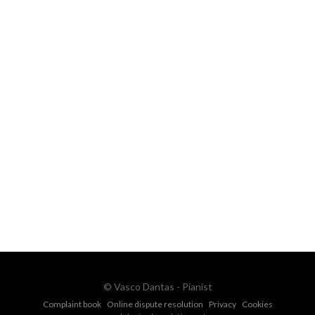
FOR MORE INFORMATION CONTACT
ME
Ph.
+351 915 600 888
vascopianist@gmail.com
CONTACT FORM
© Vasco Dantas - Pianist
Complaint book
Online dispute resolution
Privacy
Cookies